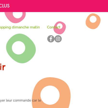
CLUS
opping dimanche matin
Contact
ir
voyer leur commande car le