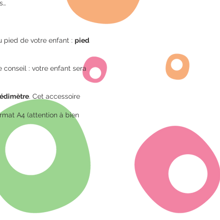
s…
pied de votre enfant :
pied
conseil : votre enfant sera
édimètre
. Cet accessoire
ormat A4 (attention à bien