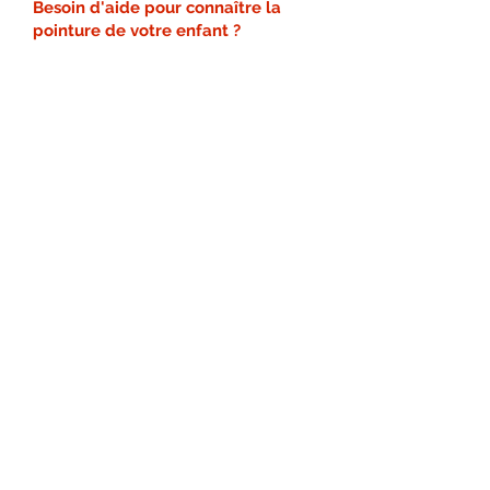
Besoin d'aide pour connaître la
pointure de votre enfant ?
Découvrir le pédimètre
Horaires d'ouverture
Lundi - Fermé
Mardi - 15h à 18h30
Mercredi - 11h à 13h et 14h à 19h
Jeudi - 10h30 à 12h30 et 15h à 18h30
Vendredi - 10h30 à 12h30 et 15h à 18h30
Samedi - 10h à 13h et 14h à 19h
Dimanche (sur RDV) - 10h à 12h40
Accès et contact
Pixieboots, 6 rue de la Salle
78100 - Saint-Germain-en-Laye
01 39 73 95 62
pixieboots78@gmail.com