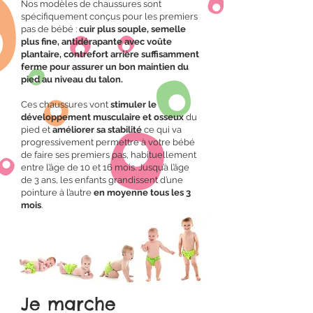
Nos modèles de chaussures sont
spécifiquement conçus pour les premiers
pas de bébé :
cuir plus souple, semelle
plus fine, antidérapante avec voûte
plantaire, contrefort arrière suffisamment
ferme pour assurer un bon maintien du
pied au niveau du talon.
Ces chaussures vont
stimuler le
développement musculaire et osseux
du
pied et
améliorer sa stabilité
ce qui va
progressivement permettre à votre bébé
de faire ses premiers pas, habituellement
entre l’âge de 10 et 16 mois. Jusqu’à l’âge
de 3 ans, les enfants grandissent d’une
pointure à l’autre
en moyenne tous les 3
mois
.
Je marche